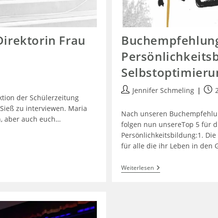
Direktorin Frau
Buch­empfehlun
Persönlichkeits­
Selbst­optimieru
Jennifer Schmeling
ktion der Schülerzeitung
 Sieß zu interviewen. Maria
Nach unseren Buchempfehlun
ch, aber auch euch…
folgen nun unsereTop 5 für d
Persönlichkeitsbildung:1. Di
für alle die ihr Leben in de
Weiterlesen