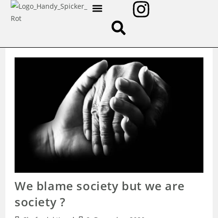
ÜBER UNS
We blame society but we are
society ?